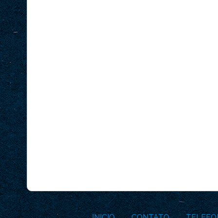
INICIO
CONTATO
TELEFO