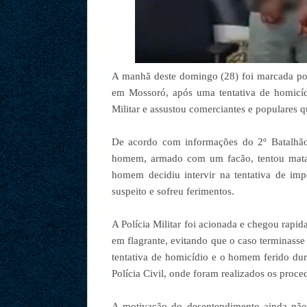
A manhã deste domingo (28) foi marcada po
em Mossoró, após uma tentativa de homicídi
Militar e assustou comerciantes e populares 
De acordo com informações do 2º Batalhão 
homem, armado com um facão, tentou matar 
homem decidiu intervir na tentativa de imp
suspeito e sofreu ferimentos.
A Polícia Militar foi acionada e chegou rapid
em flagrante, evitando que o caso terminasse 
tentativa de homicídio e o homem ferido du
Polícia Civil, onde foram realizados os proce
A motivação do desentendimento ainda não f