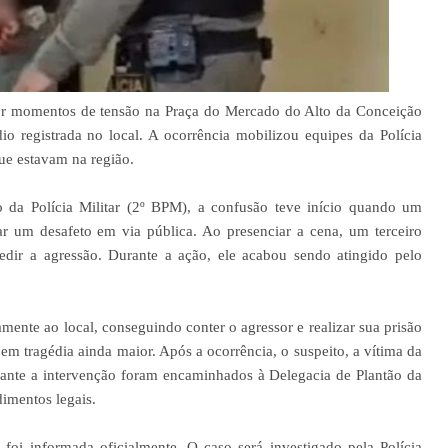
r momentos de tensão na Praça do Mercado do Alto da Conceição
o registrada no local. A ocorrência mobilizou equipes da Polícia
que estavam na região.
da Polícia Militar (2º BPM), a confusão teve início quando um
um desafeto em via pública. Ao presenciar a cena, um terceiro
edir a agressão. Durante a ação, ele acabou sendo atingido pelo
amente ao local, conseguindo conter o agressor e realizar sua prisão
em tragédia ainda maior. Após a ocorrência, o suspeito, a vítima da
rante a intervenção foram encaminhados à Delegacia de Plantão da
dimentos legais.
oi informada oficialmente. O caso será investigado pela Polícia