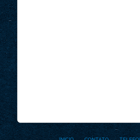
INICIO
CONTATO
TELEFO