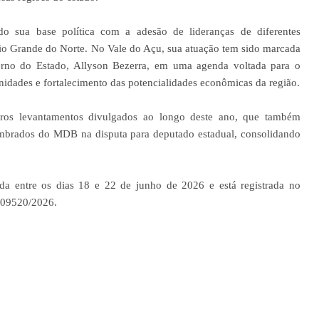
do sua base política com a adesão de lideranças de diferentes
Rio Grande do Norte. No Vale do Açu, sua atuação tem sido marcada
erno do Estado, Allyson Bezerra, em uma agenda voltada para o
idades e fortalecimento das potencialidades econômicas da região.
os levantamentos divulgados ao longo deste ano, que também
embrados do MDB na disputa para deputado estadual, consolidando
zada entre os dias 18 e 22 de junho de 2026 e está registrada no
N-09520/2026.