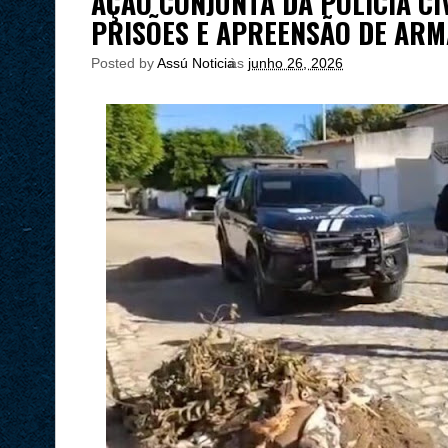
AÇÃO CONJUNTA DA POLÍCIA CI
PRISÕES E APREENSÃO DE ARM
Posted by
Assú Noticia
às
junho 26, 2026