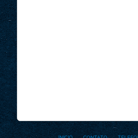
INICIO
CONTATO
TELEFO