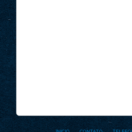
INICIO
CONTATO
TELEFO