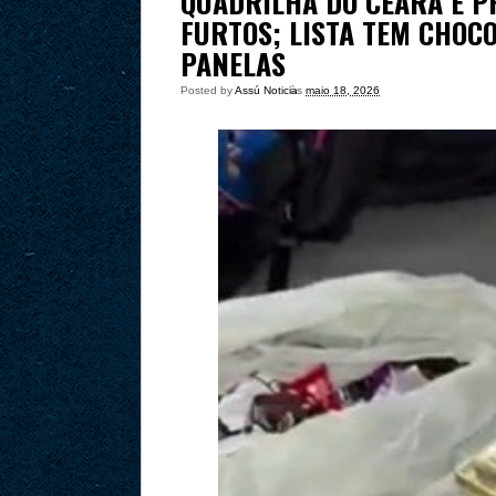
QUADRILHA DO CEARÁ É P
FURTOS; LISTA TEM CHOC
PANELAS
Posted by
Assú Noticia
às
maio 18, 2026