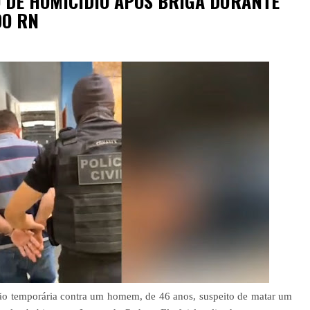
 DE HOMICÍDIO APÓS BRIGA DURANTE
DO RN
ão temporária contra um homem, de 46 anos, suspeito de matar um