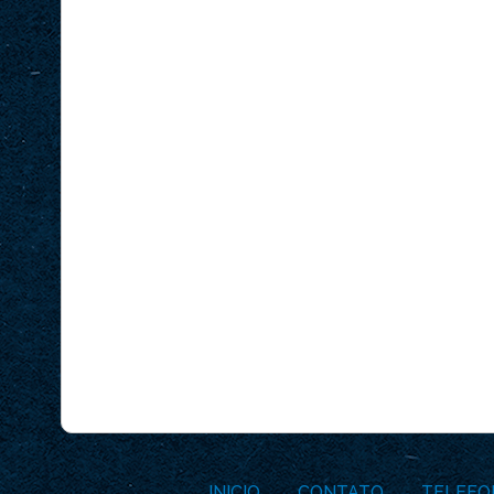
INICIO
CONTATO
TELEFO