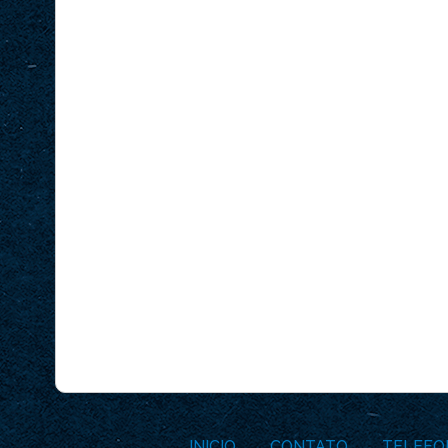
INICIO
CONTATO
TELEFO