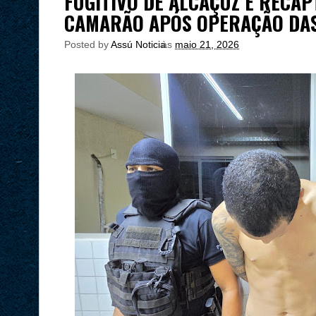
FUGITIVO DE ALCAÇUZ É RECA
CAMARÃO APÓS OPERAÇÃO DAS
Posted by
Assú Noticia
às
maio 21, 2026