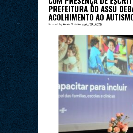
COM PRESENÇA DE ESCRIT
PREFEITURA DO ASSÚ DEBA
ACOLHIMENTO AO AUTISM
Posted by
Assú Noticia
às
maio 20, 2026