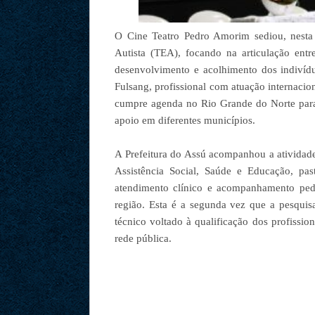
O Cine Teatro Pedro Amorim sediou, nesta t
Autista (TEA), focando na articulação entre
desenvolvimento e acolhimento dos indivídu
Fulsang, profissional com atuação internacio
cumpre agenda no Rio Grande do Norte para 
apoio em diferentes municípios.
A Prefeitura do Assú acompanhou a atividade 
Assistência Social, Saúde e Educação, pas
atendimento clínico e acompanhamento pedag
região. Esta é a segunda vez que a pesquis
técnico voltado à qualificação dos profissio
rede pública.