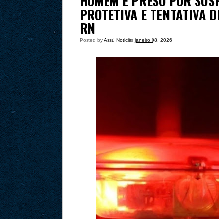
HOMEM É PRESO POR SUS
PROTETIVA E TENTATIVA 
RN
Posted by
Assú Noticia
às
janeiro 08, 2026