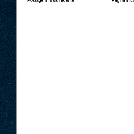
Postagem mais recente
Página inici