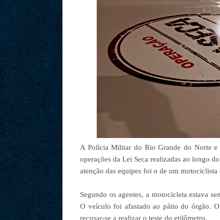
A Polícia Militar do Rio Grande do Norte e 
operações da Lei Seca realizadas ao longo d
atenção das equipes foi o de um motociclist
Segundo os agentes, a motocicleta estava s
O veículo foi afastado ao pátio do órgão. 
recusar-se a realizar o teste do etilômetro.