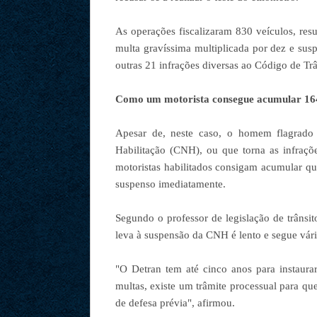
As operações fiscalizaram 830 veículos, re
multa gravíssima multiplicada por dez e sus
outras 21 infrações diversas ao Código de Trâ
Como um motorista consegue acumular 164 
Apesar de, neste caso, o homem flagrado
Habilitação (CNH), ou que torna as infraçõ
motoristas habilitados consigam acumular qua
suspenso imediatamente.
Segundo o professor de legislação de trânsi
leva à suspensão da CNH é lento e segue vária
"O Detran tem até cinco anos para instaura
multas, existe um trâmite processual para qu
de defesa prévia", afirmou.