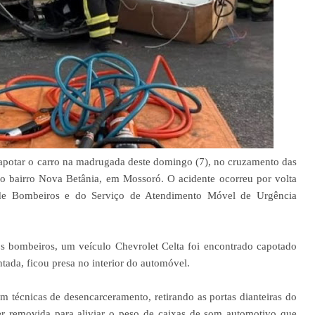
capotar o carro na madrugada deste domingo (7), no cruzamento das
no bairro Nova Betânia, em Mossoró. O acidente ocorreu por volta
de Bombeiros e do Serviço de Atendimento Móvel de Urgência
s bombeiros, um veículo Chevrolet Celta foi encontrado capotado
ntada, ficou presa no interior do automóvel.
am técnicas de desencarceramento, retirando as portas dianteiras do
ser removida para aliviar o peso de caixas de som automotivo que