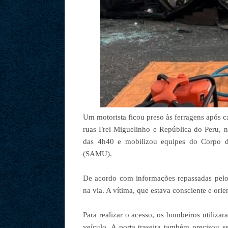
Um motorista ficou preso às ferragens após 
ruas Frei Miguelinho e República do Peru, 
das 4h40 e mobilizou equipes do Corpo 
(SAMU).
De acordo com informações repassadas pelo
na via. A vítima, que estava consciente e orie
Para realizar o acesso, os bombeiros utilizar
veículo. A porta traseira também precisou 