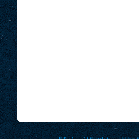
INICIO
CONTATO
TELEFO