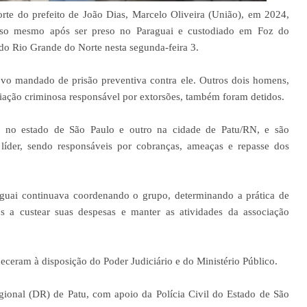
e do prefeito de João Dias, Marcelo Oliveira (União), em 2024,
so mesmo após ser preso no Paraguai e custodiado em Foz do
do Rio Grande do Norte nesta segunda-feira 3.
ovo mandado de prisão preventiva contra ele. Outros dois homens,
ociação criminosa responsável por extorsões, também foram detidos.
m no estado de São Paulo e outro na cidade de Patu/RN, e são
íder, sendo responsáveis por cobranças, ameaças e repasse dos
aguai continuava coordenando o grupo, determinando a prática de
os a custear suas despesas e manter as atividades da associação
eceram à disposição do Poder Judiciário e do Ministério Público.
gional (DR) de Patu, com apoio da Polícia Civil do Estado de São