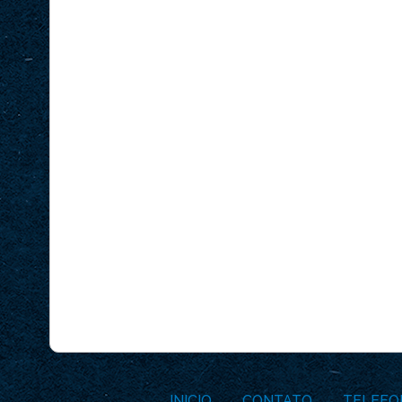
INICIO
CONTATO
TELEFO