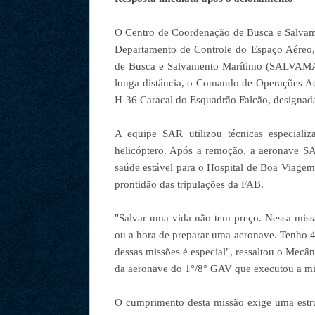
O Centro de Coordenação de Busca e Salvam
Departamento de Controle do Espaço Aéreo, 
de Busca e Salvamento Marítimo (SALVAMAR 
longa distância, o Comando de Operações A
H-36 Caracal do Esquadrão Falcão, designa
A equipe SAR utilizou técnicas especiali
helicóptero. Após a remoção, a aeronave S
saúde estável para o Hospital de Boa Viagem
prontidão das tripulações da FAB.
"Salvar uma vida não tem preço. Nessa mis
ou a hora de preparar uma aeronave. Tenho 4
dessas missões é especial", ressaltou o Mecâ
da aeronave do 1°/8° GAV que executou a mi
O cumprimento desta missão exige uma estr