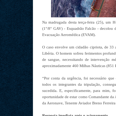
Na madrugada desta terça-feira (25), um 
(1°/8° GAV) - Esquadrão Falcão - decolou d
Evacuação Aeromédica (EVAM).
O caso envolve um cidadão cipriota, de 33 
Libéria. O homem sofreu ferimentos profundo
de sangue, necessitando de intervenção 
aproximadamente 460 Milhas Náuticas (851 Km
“Por conta da urgência, foi necessário qu
todos os integrantes da tripulação, conse
sucedida. E, especificamente, para mim, foi
oportunidade de estar como Comandante da A
da Aeronave, Tenente Aviador Breno Ferreira 
Resposta imediata após o acionamento