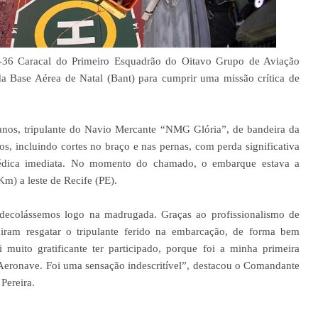
H-36 Caracal do Primeiro Esquadrão do Oitavo Grupo de Aviação
a Base Aérea de Natal (Bant) para cumprir uma missão crítica de
anos, tripulante do Navio Mercante “NMG Glória”, de bandeira da
s, incluindo cortes no braço e nas pernas, com perda significativa
médica imediata. No momento do chamado, o embarque estava a
) a leste de Recife (PE).
e decolássemos logo na madrugada. Graças ao profissionalismo de
guiram resgatar o tripulante ferido na embarcação, de forma bem
 muito gratificante ter participado, porque foi a minha primeira
eronave. Foi uma sensação indescritível”, destacou o Comandante
Pereira.