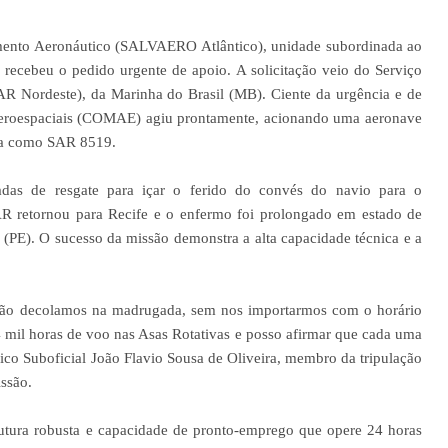
ento Aeronáutico (SALVAERO Atlântico), unidade subordinada ao
recebeu o pedido urgente de apoio. A solicitação veio do Serviço
Nordeste), da Marinha do Brasil (MB). Ciente da urgência e de
eroespaciais (COMAE) agiu prontamente, acionando uma aeronave
da como SAR 8519.
zadas de resgate para içar o ferido do convés do navio para o
AR retornou para Recife e o enfermo foi prolongado em estado de
 (PE). O sucesso da missão demonstra a alta capacidade técnica e a
são decolamos na madrugada, sem nos importarmos com o horário
 mil horas de voo nas Asas Rotativas e posso afirmar que cada uma
nico Suboficial João Flavio Sousa de Oliveira, membro da tripulação
ssão.
utura robusta e capacidade de pronto-emprego que opere 24 horas