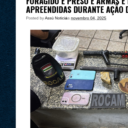
FORAGIDO É PRESO E ARMAS E
APREENDIDAS DURANTE AÇÃO 
Posted by
Assú Noticia
às
novembro 04, 2025