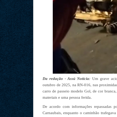
Da redação - Assú Notícia:
Um grave aciden
outubro de 2025, na RN-016, nas proximidad
carro de passeio modelo Gol, de cor branca
materiais e uma pessoa ferida.
De acordo com informações repassadas por
Carnaubais, enquanto o caminhão trafegava