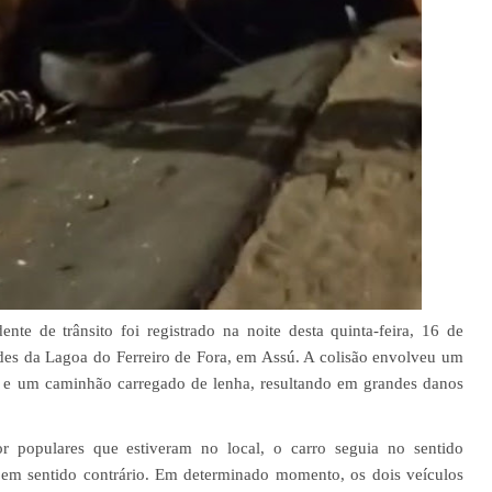
te de trânsito foi registrado na noite desta quinta-feira, 16 de
es da Lagoa do Ferreiro de Fora, em Assú. A colisão envolveu um
, e um caminhão carregado de lenha, resultando em grandes danos
 populares que estiveram no local, o carro seguia no sentido
 em sentido contrário. Em determinado momento, os dois veículos