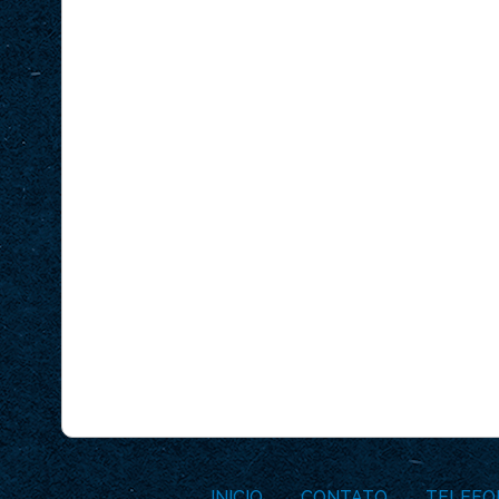
INICIO
CONTATO
TELEFO