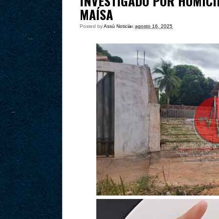
INVESTIGADO POR HOMICÍ
MAÍSA
Posted by
Assú Noticia
às
agosto 16, 2025