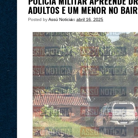
POLÍCIA MILITAR APREENDE D
ADULTOS E UM MENOR NO BAIR
Posted by
Assú Noticia
às
abril 16, 2025