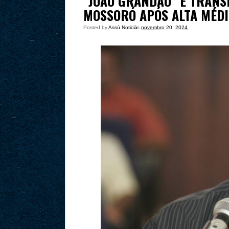
“JOÃO GRANDÃO” É TRANS
MOSSORÓ APÓS ALTA MÉD
Posted by
Assú Noticia
às
novembro 20, 2024