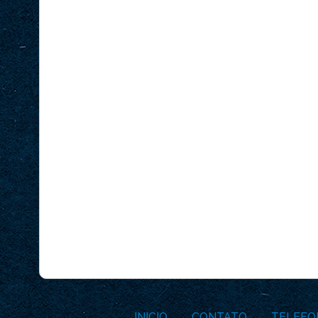
INICIO
CONTATO
TELEFO