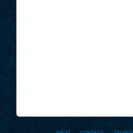
INICIO
CONTATO
TELEFO