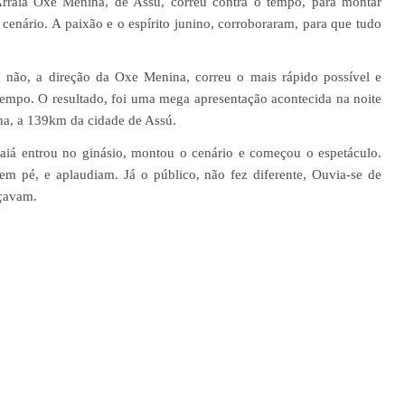
Arraiá Oxe Menina, de Assú, correu contra o tempo, para montar
e cenário. A paixão e o espírito junino, corroboraram, para que tudo
u não, a direção da Oxe Menina, correu o mais rápido possível e
empo. O resultado, foi uma mega apresentação acontecida na noite
na, a 139km da cidade de Assú.
raiá entrou no ginásio, montou o cenário e começou o espetáculo.
em pé, e aplaudiam. Já o público, não fez diferente, Ouvia-se de
nçavam.