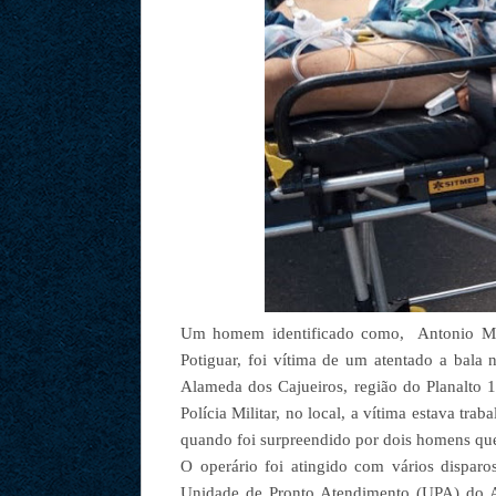
Um homem identificado como, Antonio Mik
Potiguar, foi vítima de um atentado a bala
Alameda dos Cajueiros, região do Planalto
Polícia Militar, no local, a vítima estava t
quando foi surpreendido por dois homens que
O operário foi atingido com vários disparo
Unidade de Pronto Atendimento (UPA) do A