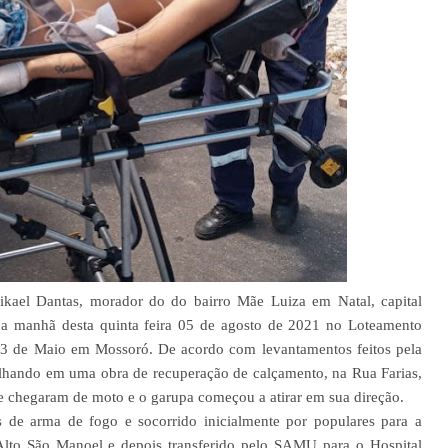
ael Dantas, morador do do bairro Mãe Luiza em Natal, capital
 na manhã desta quinta feira 05 de agosto de 2021 no Loteamento
 13 de Maio em Mossoró. De acordo com levantamentos feitos pela
rabalhando em uma obra de recuperação de calçamento, na Rua Farias,
 chegaram de moto e o garupa começou a atirar em sua direção.
s de arma de fogo e socorrido inicialmente por populares para a
lto São Manoel e depois transferido pelo SAMU para o Hospital