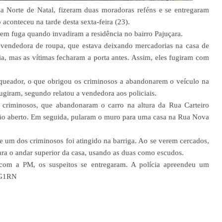
a Norte de Natal, fizeram duas moradoras reféns e se entregaram
 aconteceu na tarde desta sexta-feira (23).
m fuga quando invadiram a residência no bairro Pajuçara.
a vendedora de roupa, que estava deixando mercadorias na casa de
cia, mas as vítimas fecharam a porta antes. Assim, eles fugiram com
queador, o que obrigou os criminosos a abandonarem o veículo na
giram, segundo relatou a vendedora aos policiais.
 criminosos, que abandonaram o carro na altura da Rua Carteiro
ão aberto. Em seguida, pularam o muro para uma casa na Rua Nova
 e um dos criminosos foi atingido na barriga. Ao se verem cercados,
ara o andar superior da casa, usando as duas como escudos.
com a PM, os suspeitos se entregaram. A polícia apreendeu um
. G1RN