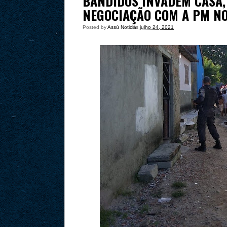
BANDIDOS INVADEM CASA,
NEGOCIAÇÃO COM A PM N
Posted by
Assú Noticia
às
julho 24, 2021