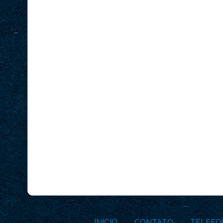
INICIO
CONTATO
TELEFO