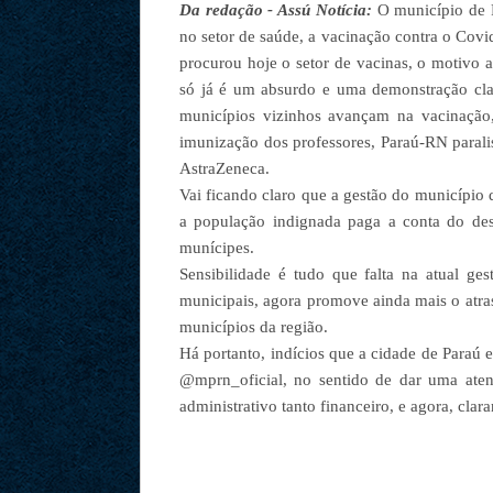
Da redação - Assú Notícia:
O município de P
no setor de saúde, a vacinação contra o Covid
procurou hoje o setor de vacinas, o motivo 
só já é um absurdo e uma demonstração cla
municípios vizinhos avançam na vacinação
imunização dos professores, Paraú-RN parali
AstraZeneca.
Vai ficando claro que a gestão do município 
a população indignada paga a conta do de
munícipes.
Sensibilidade é tudo que falta na atual ge
municipais, agora promove ainda mais o atra
municípios da região.
Há portanto, indícios que a cidade de Paraú
@mprn_oficial, no sentido de dar uma aten
administrativo tanto financeiro, e agora, cla