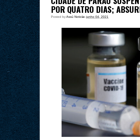
CIDADE DE PARAÚ SUSPEN
POR QUATRO DIAS; ABSU
Posted by
Assú Noticia
às
junho 04, 2021