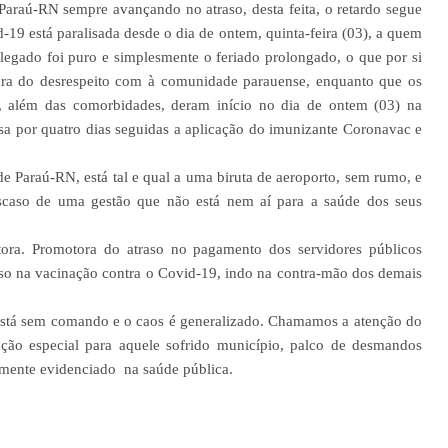
araú-RN sempre avançando no atraso, desta feita, o retardo segue
-19 está paralisada desde o dia de ontem, quinta-feira (03), a quem
alegado foi puro e simplesmente o feriado prolongado, o que por si
ra do desrespeito com à comunidade parauense, enquanto que os
, além das comorbidades, deram início no dia de ontem (03) na
sa por quatro dias seguidas a aplicação do imunizante Coronavac e
de Paraú-RN, está tal e qual a uma biruta de aeroporto, sem rumo, e
scaso de uma gestão que não está nem aí para a saúde dos seus
stora. Promotora do atraso no pagamento dos servidores públicos
so na vacinação contra o Covid-19, indo na contra-mão
dos demais
 está sem comando e o caos é generalizado. Chamamos a atenção do
ção especial para aquele sofrido município, palco de desmandos
ramente evidenciado na saúde pública.