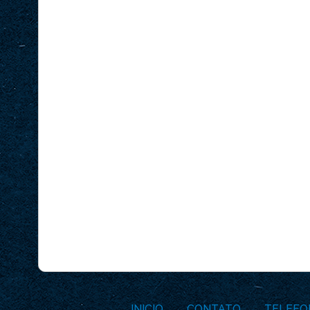
INICIO
CONTATO
TELEFO