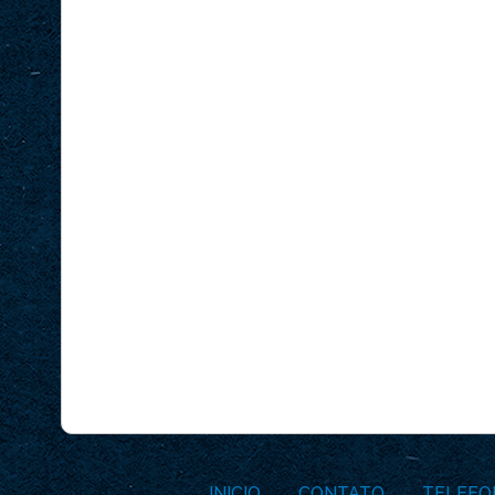
INICIO
CONTATO
TELEFO