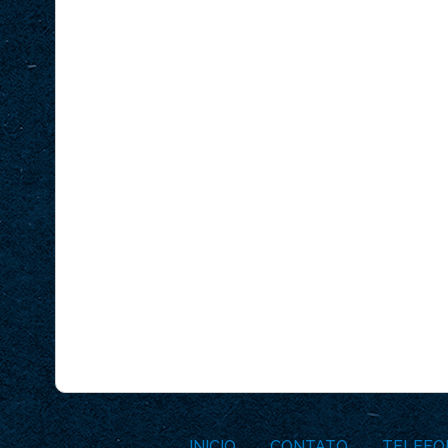
INICIO
CONTATO
TELEFO