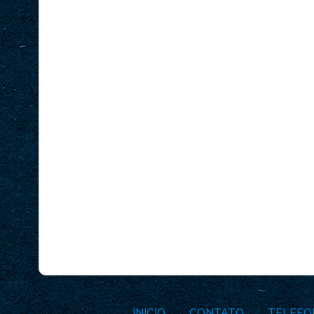
INICIO
CONTATO
TELEFO