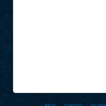
INICIO
CONTATO
TELEFO