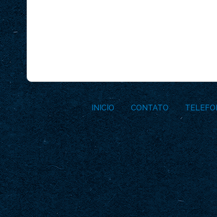
INICIO
CONTATO
TELEFO