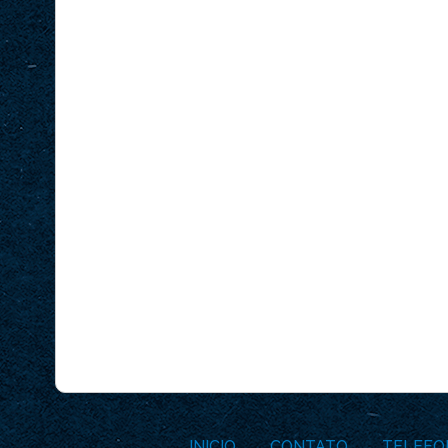
INICIO
CONTATO
TELEFO