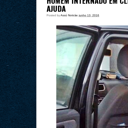
HOMEM INTERNADO EM CLI
AJUDA
Posted by
Assú Noticia
às
junho 13, 2016