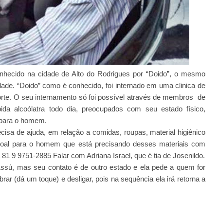
nhecido na cidade de Alto do Rodrigues por “Doido”, o mesmo
de. “Doido” como é conhecido, foi internado em uma clinica de
Norte. O seu internamento só foi possível através de membros de
ebida alcoólatra todo dia, preocupados com seu estado físico,
 para o homem.
ecisa de ajuda, em relação a comidas, roupas, material higiênico
soal para o homem que está precisando desses materiais com
81 9 9751-2885 Falar com Adriana Israel, que é tia de Josenildo.
 Assú, mas seu contato é de outro estado e ela pede a quem for
obrar (dá um toque) e desligar, pois na sequência ela irá retorna a