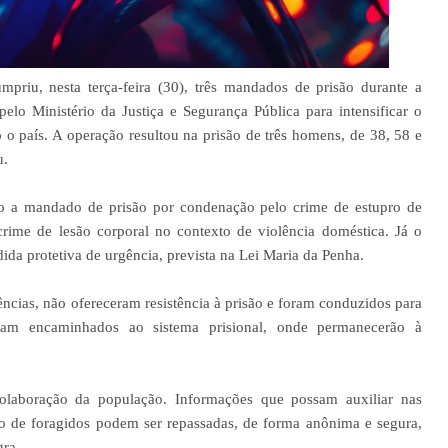
priu, nesta terça-feira (30), três mandados de prisão durante a
lo Ministério da Justiça e Segurança Pública para intensificar o
 o país. A operação resultou na prisão de três homens, de 38, 58 e
u.
o a mandado de prisão por condenação pelo crime de estupro de
rime de lesão corporal no contexto de violência doméstica. Já o
ida protetiva de urgência, prevista na Lei Maria da Penha.
ências, não ofereceram resistência à prisão e foram conduzidos para
ram encaminhados ao sistema prisional, onde permanecerão à
colaboração da população. Informações que possam auxiliar nas
ção de foragidos podem ser repassadas, de forma anônima e segura,
gra