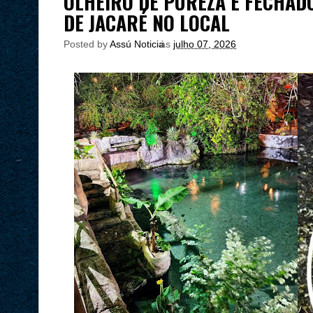
OLHEIRO DE PUREZA É FECHAD
DE JACARÉ NO LOCAL
Posted by
Assú Noticia
às
julho 07, 2026