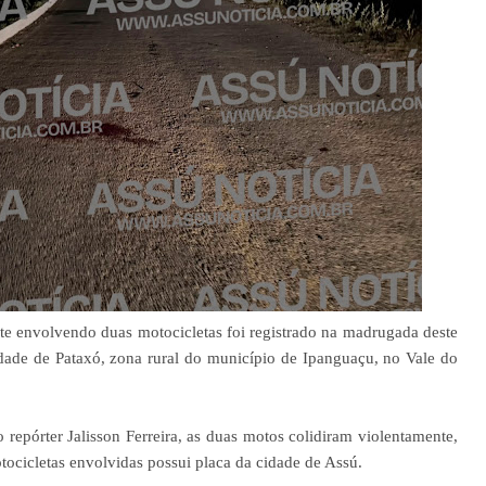
e envolvendo duas motocicletas foi registrado na madrugada deste
dade de Pataxó, zona rural do município de Ipanguaçu, no Vale do
repórter Jalisson Ferreira, as duas motos colidiram violentamente,
ocicletas envolvidas possui placa da cidade de Assú.