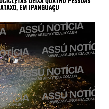
OCICLETAS DEIXA QUATRO PESSOAS
PATAXÓ, EM IPANGUAÇU