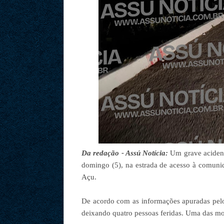
Da redação - Assú Notícia:
Um grave acident
domingo (5), na estrada de acesso à comuni
Açu.
De acordo com as informações apuradas pelo 
deixando quatro pessoas feridas. Uma das mot