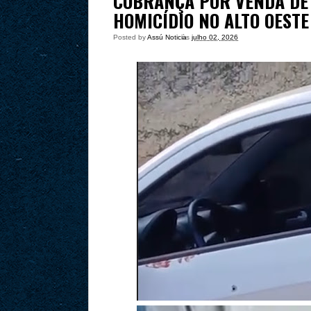
COBRANÇA POR VENDA DE 
HOMICÍDIO NO ALTO OEST
Posted by
Assú Noticia
às
julho 02, 2026