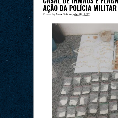
CASAL DE IRMÃOS É FLA
AÇÃO DA POLÍCIA MILITAR
Posted by
Assú Noticia
às
julho 09, 2026