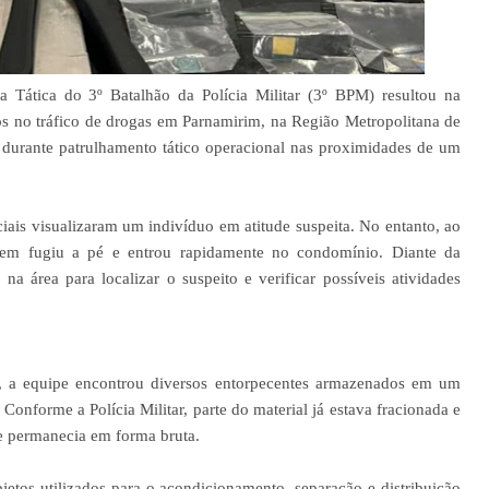
a Tática do 3º Batalhão da Polícia Militar (3º BPM) resultou na
ados no tráfico de drogas em Parnamirim, na Região Metropolitana de
), durante patrulhamento tático operacional nas proximidades de um
iais visualizaram um indivíduo em atitude suspeita. No entanto, ao
mem fugiu a pé e entrou rapidamente no condomínio. Diante da
na área para localizar o suspeito e verificar possíveis atividades
is, a equipe encontrou diversos entorpecentes armazenados em um
 Conforme a Polícia Militar, parte do material já estava fracionada e
e permanecia em forma bruta.
etos utilizados para o acondicionamento, separação e distribuição