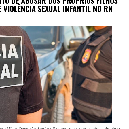
TO DE ABUSAR DOS PRÓPRIOS FILHOS
 VIOLÊNCIA SEXUAL INFANTIL NO RN
eira (25), a Operação Sombra Paterna, para apurar crimes de abuso