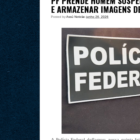
PF PRENDE HOMEM SUSPEI
E ARMAZENAR IMAGENS DE
Posted by
Assú Noticia
às
junho 26, 2026
A Polícia Federal deflagrou, nessa quinta-f