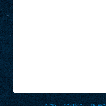
INICIO
CONTATO
TELEFO