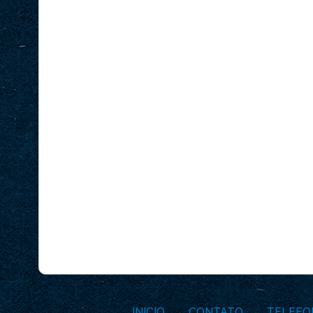
INICIO
CONTATO
TELEFO